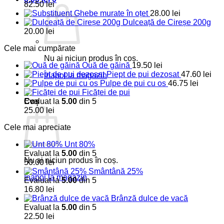
82.50
lei
Ghebe murate în oțet
28.00
lei
Dulceață de Cireșe 200g
20.00
lei
Cele mai cumpărate
Nu ai niciun produs în coș.
Ouă de găină
19.50
lei
Piept de pui dezosat
47.60
lei
Înapoi la magazin
Pulpe de pui cu os
46.75
lei
0
Ficăței de pui
Coș
Evaluat la
5.00
din 5
25.00
lei
Cele mai apreciate
Unt 80%
Evaluat la
5.00
din 5
Nu ai niciun produs în coș.
50.00
lei
Smântână 25%
Înapoi la magazin
Evaluat la
5.00
din 5
16.80
lei
Brânză dulce de vacă
Evaluat la
5.00
din 5
22.50
lei