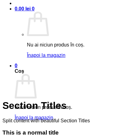
0.00
lei
0
Nu ai niciun produs în coș.
Înapoi la magazin
0
Coș
Section Titles
Nu ai niciun produs în coș.
Înapoi la magazin
Split content with beautiful Section Titles
This is a normal title