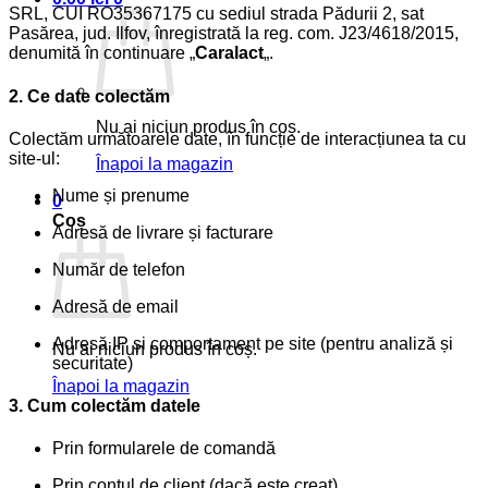
SRL, CUI RO35367175 cu sediul strada Pădurii 2, sat
Pasărea, jud. Ilfov, înregistrată la reg. com. J23/4618/2015,
denumită în continuare „
Caralact
„.
2. Ce date colectăm
Nu ai niciun produs în coș.
Colectăm următoarele date, în funcție de interacțiunea ta cu
site-ul:
Înapoi la magazin
Nume și prenume
0
Coș
Adresă de livrare și facturare
Număr de telefon
Adresă de email
Adresă IP și comportament pe site (pentru analiză și
Nu ai niciun produs în coș.
securitate)
Înapoi la magazin
3. Cum colectăm datele
Prin formularele de comandă
Prin contul de client (dacă este creat)