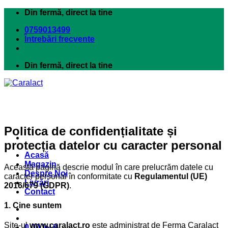
Skip
Din fermă, direct la tine
to
0759013499
content
Întrebări frecvente
Din fermă, direct la tine
Politica de confidențialitate și
protecția datelor cu caracter personal
Acasă
Magazin
Această pagină descrie modul în care prelucrăm datele cu
Despre Noi
caracter personal în conformitate cu
Regulamentul (UE)
Livrări
2016/679 (GDPR)
.
Contact
1. Cine suntem
Site-ul
www.caralact.ro
este administrat de Ferma Caralact
0.00
lei
0