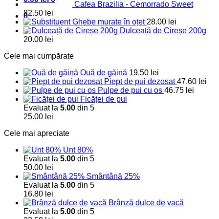
Cafea Brazilia - Cemorrado Sweet
82.50
lei
0
Ghebe murate în oțet
28.00
lei
Dulceață de Cireșe 200g
20.00
lei
Cele mai cumpărate
Ouă de găină
19.50
lei
Piept de pui dezosat
47.60
lei
Pulpe de pui cu os
46.75
lei
Ficăței de pui
Evaluat la
5.00
din 5
25.00
lei
Cele mai apreciate
Unt 80%
Evaluat la
5.00
din 5
50.00
lei
Smântână 25%
Evaluat la
5.00
din 5
16.80
lei
Brânză dulce de vacă
Evaluat la
5.00
din 5