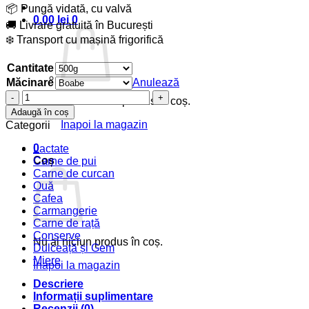
📦 Pungă vidată, cu valvă
0.00
lei
0
🚚 Livrare gratuită în București
❄️ Transport cu mașină frigorifică
Cantitate
Măcinare
Anulează
Cantitate
Nu ai niciun produs în coș.
Cafea
Adaugă în coș
Columbia
Înapoi la magazin
Categorii
–
Huila
0
Lactate
Finca
Coș
Carne de pui
Los
Carne de curcan
Hibiscos
Ouă
Cafea
Carmangerie
Carne de rață
Conserve
Nu ai niciun produs în coș.
Dulceață și Gem
Miere
Înapoi la magazin
Descriere
Informații suplimentare
Recenzii (0)