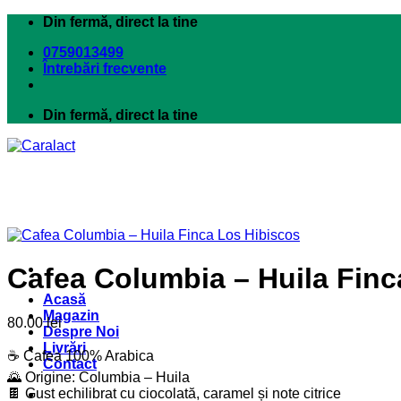
Skip
Din fermă, direct la tine
to
0759013499
content
Întrebări frecvente
Din fermă, direct la tine
Cafea Columbia – Huila Finc
Acasă
Magazin
80.00
lei
Despre Noi
Livrări
☕ Cafea 100% Arabica
Contact
🌄 Origine: Columbia – Huila
🍫 Gust echilibrat cu ciocolată, caramel și note citrice