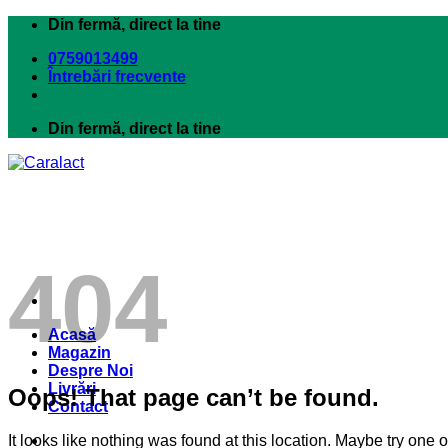
Skip
Din fermă, direct la tine
to
0759013499
content
Întrebări frecvente
Din fermă, direct la tine
404
Acasă
Magazin
Despre Noi
Livrări
Oops! That page can’t be found.
Contact
It looks like nothing was found at this location. Maybe try one 