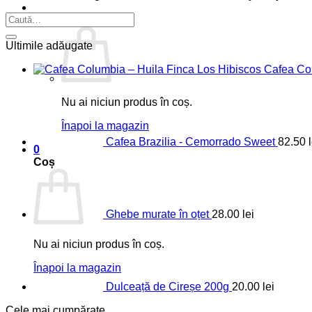
0.00
lei
0
Ultimile adăugate
Cafea Col
Nu ai niciun produs în coș.
Înapoi la magazin
Cafea Brazilia - Cemorrado Sweet
82.50
0
Coș
Ghebe murate în oțet
28.00
lei
Nu ai niciun produs în coș.
Înapoi la magazin
Dulceață de Cireșe 200g
20.00
lei
Cele mai cumpărate