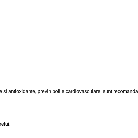
rale si antioxidante, previn bolile cardiovasculare, sunt recoman
relui.