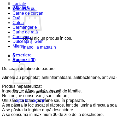
Lactate
0.00
lei
0
Carne de pui
Carne de curcan
Ouă
Cafea
Carmangerie
Carne de rață
Conserve
Nu ai niciun produs în coș.
Dulceață și Gem
Miere
Înapoi la magazin
Descriere
0
Recenzii (0)
Coș
Dulceață de afine de pădure
Afinele au proprietăți antiinflamatoare, antibacteriene, antivi
Produs nepasteurizat.
Ingrediente: Afine, zahăr, zeamă de lămâie.
Nu ai niciun produs în coș.
Nu conține conservanți sau coloranți.
Utilizare: ca atare, pe pâine sau în preparate.
Înapoi la magazin
A se păstra la loc uscat și răcoros, ferit de lumina directa a soa
A se păstra la frigider după deschidere.
A se consuma în maximum 30 de zile de la deschidere.